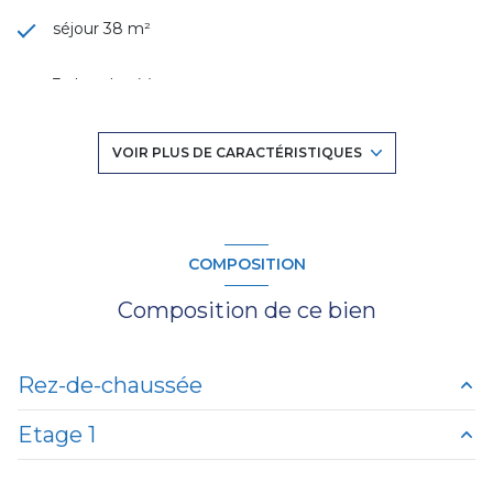
séjour 38 m²
Les informations sur les risques auxquels ce bien est
3 chambre(s)
exposé sont disponibles sur le site
Géorisques
1 salle(s) de bain
VOIR PLUS DE CARACTÉRISTIQUES
construit en 1940
cuisine américaine (équipée)
COMPOSITION
Composition de ce bien
Chauffage individuel : trad_type_chauff_air_eau
(pompe à chaleur)
Rez-de-chaussée
1 garage(s)
Etage 1
2 côté(s) mitoyen(s)
salon/sejour
37 m²
cuisine
23 m²