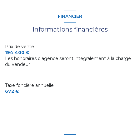
chambre
14 m²
2 niveau(x)
WC
m²
chambre
12.45 m²
FINANCIER
cave
terrasse
m²
chambre
16 m²
Informations financières
cave
14 m²
terrasse
WC
m²
entrepot
19 m²
salle de bain
6 m²
Prix de vente
Atelier
7 m²
194 400 €
pièce à vivre
16 m²
Les honoraires d'agence seront intégralement à la charge
du vendeur
bureau
8 m²
Taxe foncière annuelle
672 €