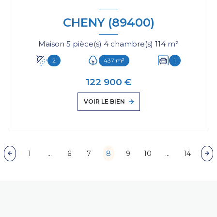
CHENY (89400)
Maison 5 pièce(s) 4 chambre(s) 114 m²
2
437 m²
1
122 900 €
VOIR LE BIEN
1
...
6
7
8
9
10
...
14