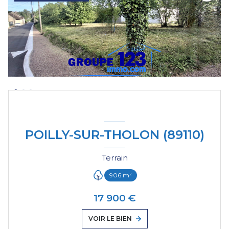
POILLY-SUR-THOLON (89110)
Terrain
906 m²
17 900 €
VOIR LE BIEN