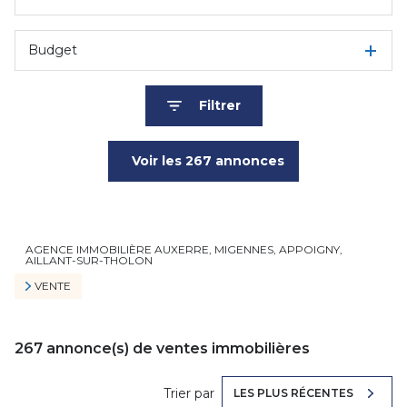
Budget
Filtrer
Voir les
267
annonces
Réinitialiser
AGENCE IMMOBILIÈRE AUXERRE, MIGENNES, APPOIGNY,
AILLANT-SUR-THOLON
VENTE
267
annonce(s) de ventes immobilières
Trier par
LES PLUS RÉCENTES