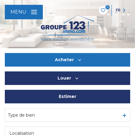
0
FR
MENU
Acheter
Louer
De l'ancien
Estimer
à l'année
De l'immo pro
Type de bien