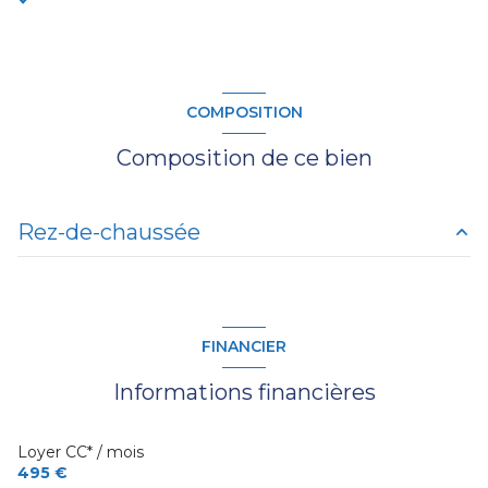
COMPOSITION
Composition de ce bien
Rez-de-chaussée
chambre
m²
salon/sejour
m²
FINANCIER
salle de bain
m²
Informations financières
terrasse
m²
Loyer CC* / mois
495 €