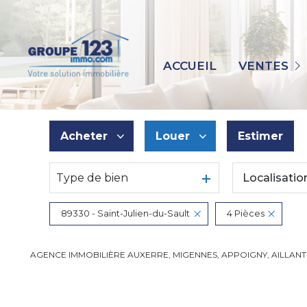
MAISONS
APPARTEMENTS
ACCUEIL
VENTES
IMMEUBLES
TERRAINS
IMMO PRO
Acheter
Louer
Estimer
AUTRES
Type de bien
Localisatio
De l'ancien
à l'année
De l'immo pro
89330 - Saint-Julien-du-Sault
4 Pièces
AGENCE IMMOBILIÈRE AUXERRE, MIGENNES, APPOIGNY, AILLAN