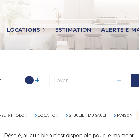
TOUS
MAISONS
LOCATIONS
ESTIMATION
ALERTE E-MA
APPARTEMENTS
IMMO PRO
AUTRES
1
n
Loyer
T-SUR-THOLON
LOCATION
ST JULIEN DU SAULT
MAISON
Désolé, aucun bien n'est disponible pour le moment.