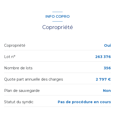
salon/sejour
27.69 m²
3 étage(s)
cuisine
9.79 m²
INFO COPRO
cellier
1.98 m²
ascenseur
Copropriété
chambre
9.85 m²
cave
chambre
9.6 m²
Copropriété
Oui
salle d'eau
3.08 m²
balcon
Lot n°
263 376
degagement
9.84 m²
interphone
WC
1.06 m²
Nombre de lots
356
Quote part annuelle des charges
2 797 €
Plan de sauvegarde
Non
Statut du syndic
Pas de procédure en cours