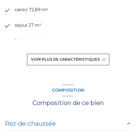
carrez 72,89 m²
séjour 27 m²
2 chambre(s)
1 salle(s) d'eau
VOIR PLUS DE CARACTÉRISTIQUES
construit en 1960
cuisine séparée (semi-équipée)
COMPOSITION
Composition de ce bien
Chauffage collectif : chaudière (aérothermique)
1 niveau(x)
Rez-de-chaussée
1er étage