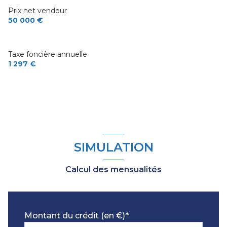
piece 1
m²
Prix net vendeur
50 000 €
piece 2
m²
chambre
m²
Taxe foncière annuelle
1 297 €
SIMULATION
Calcul des mensualités
Montant du crédit (en €)*