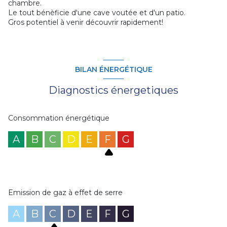
chambre.
Le tout bénèficie d'une cave voutée et d'un patio.
Gros potentiel à venir découvrir rapidement!
BILAN ÉNERGÉTIQUE
Diagnostics énergetiques
Consommation énergétique
A
B
C
D
E
F
G
Emission de gaz à effet de serre
A
B
C
D
E
F
G