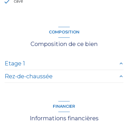
cave
COMPOSITION
Composition de ce bien
Etage 1
Rez-de-chaussée
chambre
m²
cuisine
m²
cave
m²
salon/sejour
m²
pièce rangement
m²
FINANCIER
salle d'eau
m²
salle d'eau
m²
Informations financières
chambre
m²