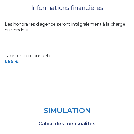
chambre
19 m²
Informations financières
salle d'eau
5 m²
Pièce à terminer
9 m²
buanderie
11 m²
Les honoraires d'agence seront intégralement à la charge
garage
9 m²
du vendeur
chambre
13 m²
Taxe foncière annuelle
689 €
SIMULATION
Calcul des mensualités