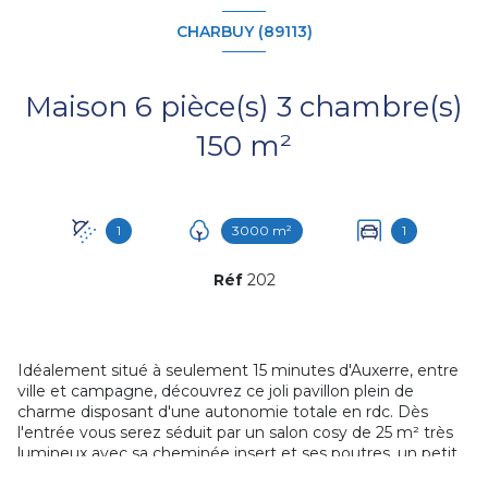
CHARBUY (89113)
Maison 6 pièce(s) 3 chambre(s)
150 m²
1
3000 m²
1
Réf
202
Idéalement situé à seulement 15 minutes d'Auxerre, entre
ville et campagne, découvrez ce joli pavillon plein de
charme disposant d'une autonomie totale en rdc. Dès
l'entrée vous serez séduit par un salon cosy de 25 m² très
lumineux avec sa cheminée insert et ses poutres, un petit
bureau aménagé, une salle à manger avec cuisine