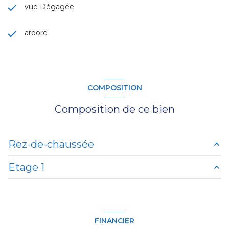
vue Dégagée
arboré
COMPOSITION
Composition de ce bien
Rez-de-chaussée
Etage 1
Salle à manger
22 m²
cuisine
8 m²
Palier
10 m²
salon/sejour
25 m²
chambre
19 m²
FINANCIER
bureau
4 m²