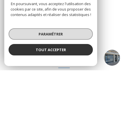
En poursuivant, vous acceptez l'utilisation des
NOS RÉSEAUX
cookies par ce site, afin de vous proposer des
contenus adaptés et réaliser des statistiques !
Nous suivre
PARAMÉTRER
TOUT ACCEPTER
MIGENNES CENTRE
ADHÉRENTS
Agence
Nous adhérons
© 2026 | Tous droits réservés
Nos honoraires
Nos partenaires
Mentions légales