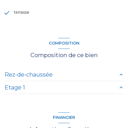
terrasse
COMPOSITION
Composition de ce bien
Rez-de-chaussée
Etage 1
cuisine
10.94 m²
salon/sejour
29.23 m²
chambre
17 m²
chambre
13.41 m²
WC
1.4 m²
FINANCIER
salle d'eau
8.53 m²
salle de bain
6.29 m²