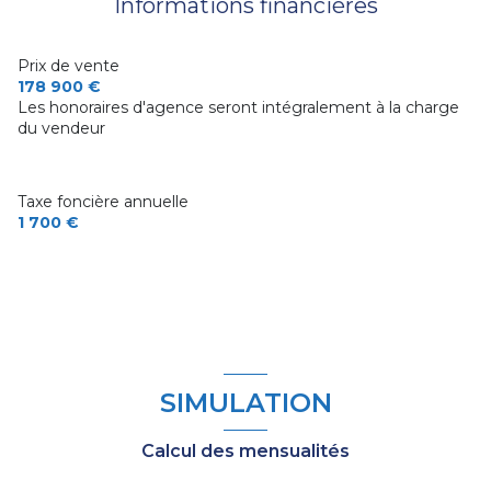
Informations financières
WC
m²
chambre
12.6 m²
chambre
17.06 m²
Prix de vente
garage
m²
178 900 €
Les honoraires d'agence seront intégralement à la charge
du vendeur
Taxe foncière annuelle
1 700 €
SIMULATION
Calcul des mensualités