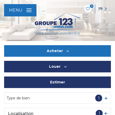
0
FR
MENU
Acheter
Louer
De l'ancien
Estimer
à l'année
De l'immo pro
Type de bien
1
1
Localisation