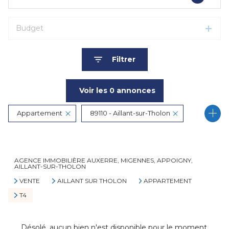
Budget
Filtrer
Voir les
0
annonces
Appartement
89110 - Aillant-sur-Tholon
Réinitialiser
4 Pièces
AGENCE IMMOBILIÈRE AUXERRE, MIGENNES, APPOIGNY,
AILLANT-SUR-THOLON
VENTE
AILLANT SUR THOLON
APPARTEMENT
T4
Désolé, aucun bien n'est disponible pour le moment.