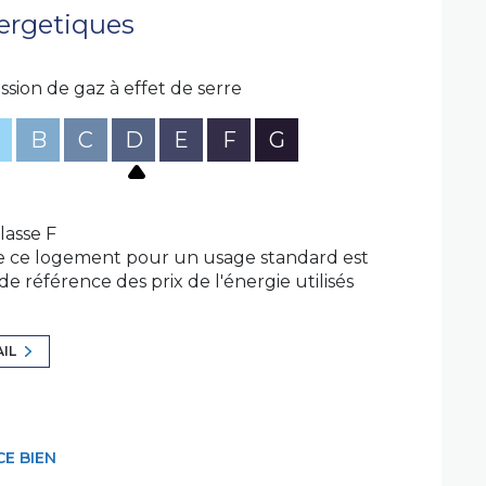
nts complémentaires. Orlane GEFFRAY, Tél. :
ergetiques
gistre Spécial des Agents Commerciaux
0093. Retrouvez tous nos biens sur notre
ssion de gaz à effet de serre
exposé sont disponibles sur le site
Géorisques
B
C
D
E
F
G
lasse F
e ce logement pour un usage standard est
de référence des prix de l'énergie utilisés
AIL
CE BIEN