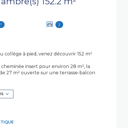
Maison 8 pièce(s) 4 chambre(s) 152.2 m²
²
2
 collège à pied, venez découvrir 152 m²
cheminée insert pour environ 28 m², la
 de 27 m² ouverte sur une terrasse-balcon
et, wc indépendant , une chambre d'environ 16
lades toutes exposées à l'Ouest.
US
ier.
 et un local de stockage.
itrage et simple, tout à l'égout. Prévoir des
ÉTIQUE
lasse F