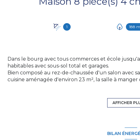
1
188 m
Dans le bourg avec tous commerces et école jusqu'au
habitables avec sous-sol total et garages.
Bien composé au rez-de-chaussée d'un salon avec sa 
cuisine aménagée d'environ 23 m², la salle à manger
d'environ 14 m² plein Sud. Wc indépendant.
A l'étage, le palier dessert une salle d'eau avec bid
m², un bureau de plus de 8 m² et 3 chambres en enfi
AFFICHER PL
Un sous-sol total avec cave voutée, buanderie et atel
Un garage pouvant contenir 2 voitures avec un étage
Divers: Chauffage insert bois et gaz de ville. Double v
travaux d'isolation.
BILAN ÉNERG
Logement à consommation énergétique excessive : c