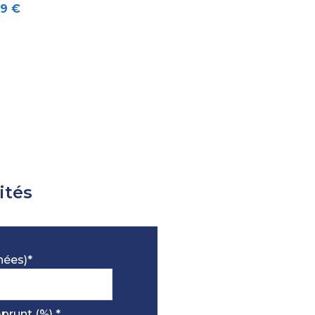
9 €
13 m²
ités
nées)*
prunt (%) *