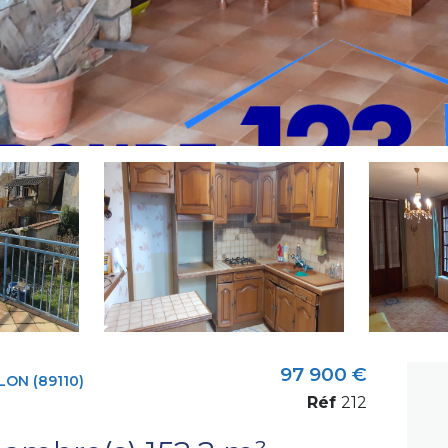
97 900 €
ON (89110)
Réf
212