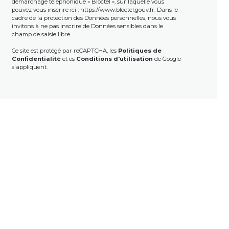
démarchage téléphonique « Bloctel », sur laquelle vous
pouvez vous inscrire ici :
https://www.bloctel.gouv.fr
. Dans le
cadre de la protection des Données personnelles, nous vous
invitons à ne pas inscrire de Données sensibles dans le
champ de saisie libre.
Ce site est protégé par reCAPTCHA, les
Politiques de
Confidentialité
et es
Conditions d'utilisation
de Google
s'appliquent.