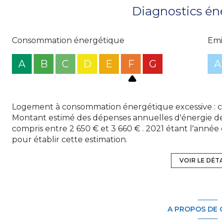
N'hésitez pas à me contacter pour tous renseigneme
Diagnostics én
06.82.39.44.06. Agent commercial immatriculé au Re
(RSAC) du Tribunal de SENS sous le numéro 2022AC0
site internet : www.groupe123immo.com
Consommation énergétique
Emi
Les informations sur les risques auxquels ce bien est 
A
B
C
D
E
F
G
A
Logement à consommation énergétique excessive : c
Montant estimé des dépenses annuelles d'énergie d
compris entre 2 650 € et 3 660 € . 2021 étant l'année 
pour établir cette estimation.
VOIR LE DÉT
A PROPOS DE 