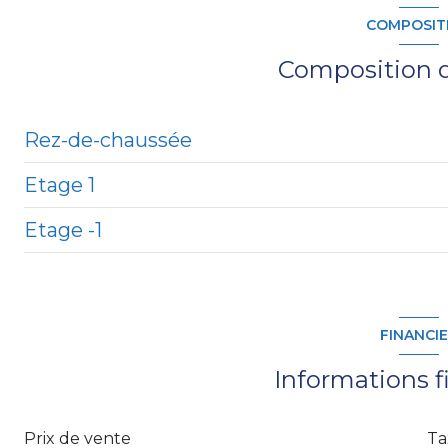
COMPOSIT
Composition d
Rez-de-chaussée
Etage 1
salon/sejour
Etage -1
cuisine
chambre
salon/sejour
WC
Sous-sol
WC
salle d'eau
FINANCI
garage
bureau
Informations f
chambre
chambre
Prix de vente
Ta