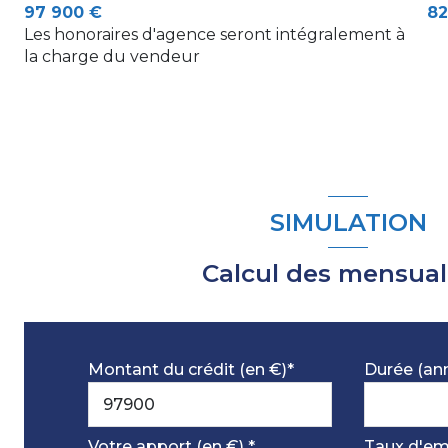
97 900 €
82
chambre
Les honoraires d'agence seront intégralement à
la charge du vendeur
SIMULATION
Calcul des mensual
Montant du crédit (en €)*
Durée (an
Votre apport (en €) *
Taux d'em