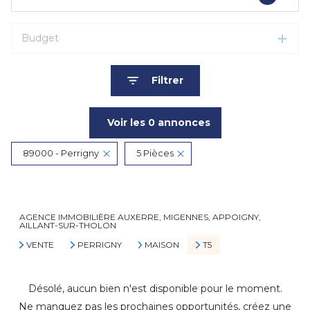
Budget
Filtrer
Voir les
0
annonces
89000 - Perrigny
5 Pièces
Réinitialiser
AGENCE IMMOBILIÈRE AUXERRE, MIGENNES, APPOIGNY,
AILLANT-SUR-THOLON
VENTE
PERRIGNY
MAISON
T5
Désolé, aucun bien n'est disponible pour le moment.
Ne manquez pas les prochaines opportunités, créez une