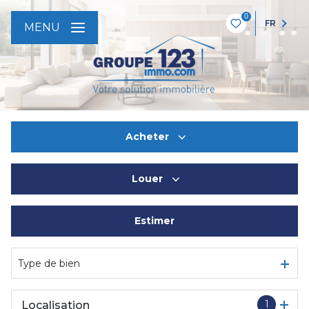
0
FR
MENU
Acheter
Louer
De l'ancien
Estimer
à l'année
De l'immo pro
Type de bien
1
Localisation