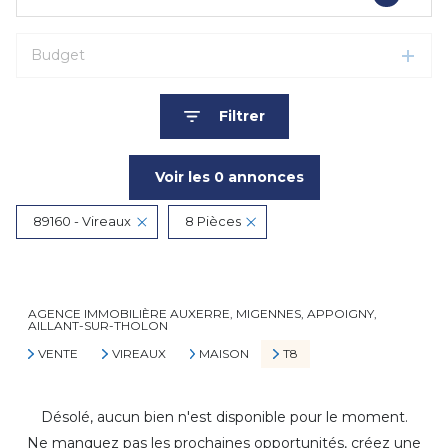
Budget
Filtrer
Voir les
0
annonces
89160 - Vireaux
8 Pièces
Réinitialiser
AGENCE IMMOBILIÈRE AUXERRE, MIGENNES, APPOIGNY,
AILLANT-SUR-THOLON
VENTE
VIREAUX
MAISON
T8
Désolé, aucun bien n'est disponible pour le moment.
Ne manquez pas les prochaines opportunités, créez une