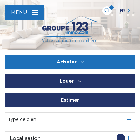
0
FR
MENU
Acheter
Louer
De l'ancien
Estimer
à l'année
De l'immo pro
Type de bien
1
Localisation