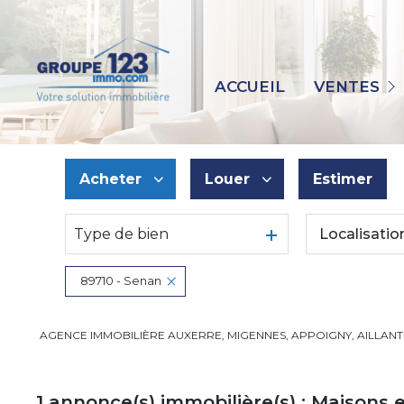
MAISONS
APPARTEMENTS
ACCUEIL
VENTES
IMMEUBLES
TERRAINS
IMMO PRO
Acheter
Louer
Estimer
AUTRES
Type de bien
Localisatio
De l'ancien
à l'année
De l'immo pro
89710 - Senan
AGENCE IMMOBILIÈRE AUXERRE, MIGENNES, APPOIGNY, AILLAN
1
annonce(s) immobilière(s) : Maisons 