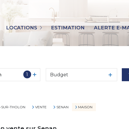
TOUS
MAISONS
LOCATIONS
ESTIMATION
ALERTE E-MA
APPARTEMENTS
IMMO PRO
AUTRES
1
n
Budget
T-SUR-THOLON
VENTE
SENAN
MAISON
en vente sur Senan