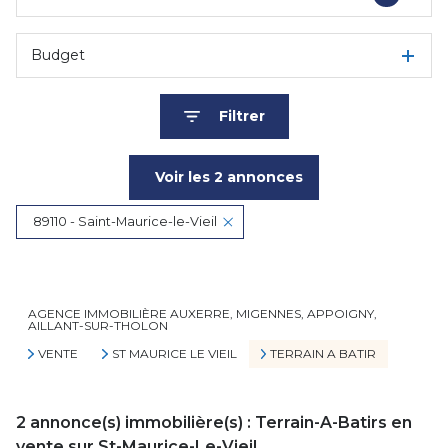
Budget
Filtrer
Voir les
2
annonces
89110 - Saint-Maurice-le-Vieil
Réinitialiser
AGENCE IMMOBILIÈRE AUXERRE, MIGENNES, APPOIGNY,
AILLANT-SUR-THOLON
VENTE
ST MAURICE LE VIEIL
TERRAIN A BATIR
2
annonce(s) immobilière(s) : Terrain-A-Batirs en
vente sur St-Maurice-Le-Vieil