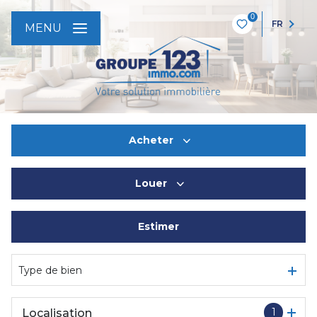
0
FR
MENU
Acheter
Louer
De l'ancien
Estimer
à l'année
De l'immo pro
Type de bien
1
Localisation