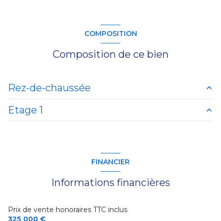
COMPOSITION
Composition de ce bien
Rez-de-chaussée
Etage 1
entrée
3.5 m²
salon/sejour
77 m²
chambre
13.5 m²
chambre
16.5 m²
salle d'eau
7 m²
FINANCIER
salle d'eau
5 m²
chambre
13.5 m²
Informations financières
chambre
11.5 m²
Prix de vente honoraires TTC inclus
325 000 €