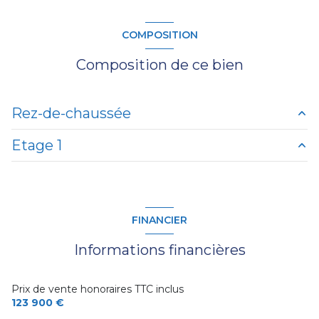
COMPOSITION
Composition de ce bien
Rez-de-chaussée
Etage 1
salon/sejour
19.50 m²
salon/sejour
20 m²
palier
5 m²
chambre
5.80 m²
chambre
13.70 m²
FINANCIER
chambre
11.50 m²
Informations financières
chambre
10.60 m²
chambre
11.40 m²
Prix de vente honoraires TTC inclus
123 900 €
salle d'eau
3.30 m²