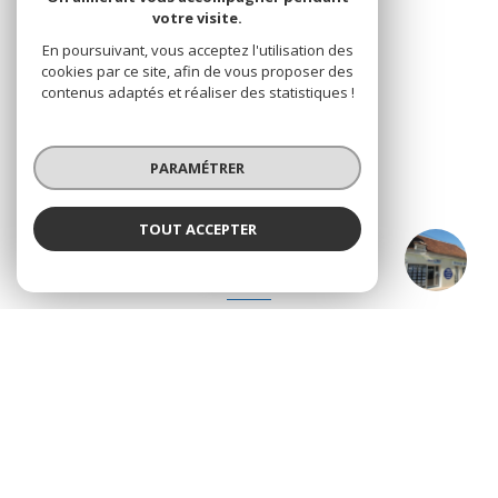
votre visite.
En poursuivant, vous acceptez l'utilisation des
NOS RÉSEAUX
cookies par ce site, afin de vous proposer des
contenus adaptés et réaliser des statistiques !
Nous suivre
PARAMÉTRER
TOUT ACCEPTER
APPOIGNY CENTRE
ADHÉRENTS
Agence
Nous adhérons