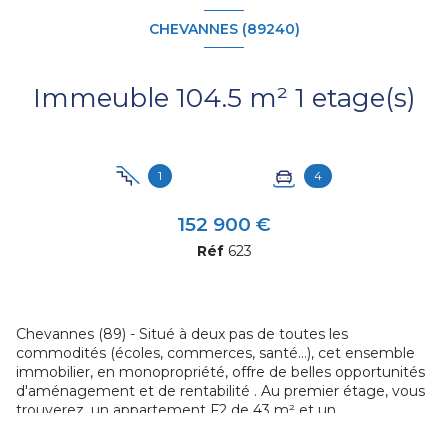
CHEVANNES (89240)
Immeuble 104.5 m² 1 etage(s)
1
4
152 900 €
Réf
623
Chevannes (89) - Situé à deux pas de toutes les
commodités (écoles, commerces, santé…), cet ensemble
immobilier, en monopropriété, offre de belles opportunités
d'aménagement et de rentabilité . Au premier étage, vous
trouverez, un appartement F2 de 43 m² et un
appartement F3 de 61,50 m², tous deux prêts à être