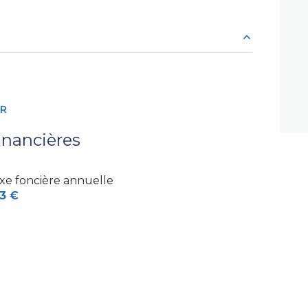
2 m²
59 m²
ER
4.8 m²
inancières
1 m²
xe foncière annuelle
11 m²
3 €
4.9 m²
6.5 m²
1.6 m²
16 m²