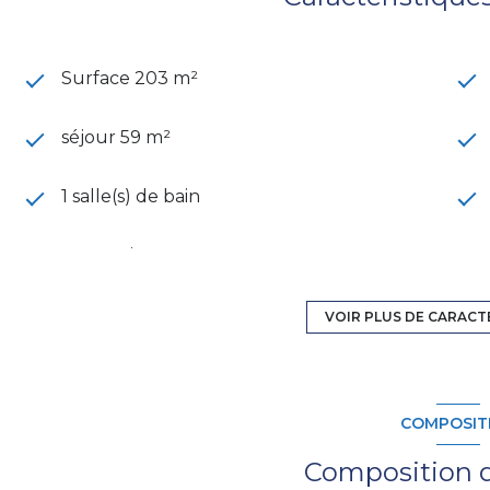
Surface 203 m²
séjour 59 m²
1 salle(s) de bain
construit en 1948
Chauffage central : chaudière (gaz)
VOIR PLUS DE CARACT
exposition Nord-Sud
COMPOSIT
terrasse
Composition d