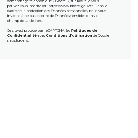
démarchage téléphonique « Bloctel », sur laquelle vous
pouvez vous inscrire ici :
https://www.bloctel.gouv.fr
. Dans le
cadre de la protection des Données personnelles, nous vous
invitons à ne pas inscrire de Données sensibles dans le
champ de saisie libre.
Ce site est protégé par reCAPTCHA, les
Politiques de
Confidentialité
et es
Conditions d'utilisation
de Google
s'appliquent.