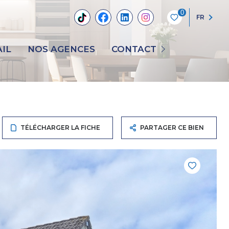
0
FR
NOUS CONTACTER
IL
NOS AGENCES
CONTACT
RECRUTEMENT
TÉLÉCHARGER LA FICHE
PARTAGER CE BIEN