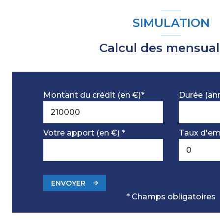
chambre
SIMULATION
Cabanon de jardin
Calcul des mensual
Montant du crédit (en €)*
Durée (an
Votre apport (en €) *
Taux d'em
ENVOYER
* Champs obligatoires