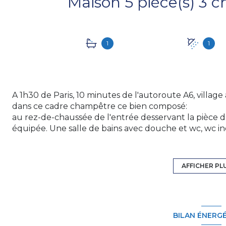
1
1
A 1h30 de Paris, 10 minutes de l'autoroute A6, villa
dans ce cadre champêtre ce bien composé:
au rez-de-chaussée de l'entrée desservant la pièce de
équipée. Une salle de bains avec douche et wc, wc in
A l'étage, un dortoir avec balcon et un bureau pouv
A l'extérieur, mare et cabanon de jardin.
Divers: Double vitrage, chauffage gaz citerne, chemin
AFFICHER PL
Pour toutes informations complémentaires, contactez-
Agent commercial immatriculé au Registre Spécial 
de SENS sous le numéro 921 469 920. Retrouvez tous n
www.groupe123immo.com
BILAN ÉNERG
Les informations sur les risques auxquels ce bien est 