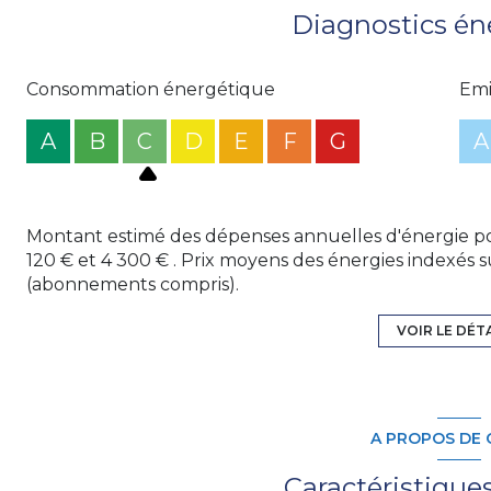
Diagnostics én
Consommation énergétique
Emi
A
B
C
D
E
F
G
A
Montant estimé des dépenses annuelles d'énergie po
120 € et 4 300 € . Prix moyens des énergies indexés 
(abonnements compris).
VOIR LE DÉT
A PROPOS DE 
Caractéristique