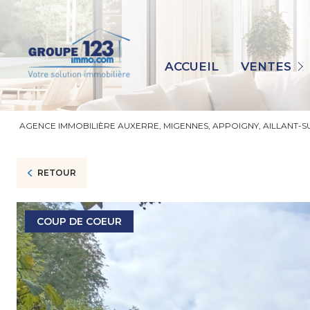
MAISONS
APPARTEMENTS
ACCUEIL
VENTES
IMMEUBLES
TERRAINS
AGENCE IMMOBILIÈRE AUXERRE, MIGENNES, APPOIGNY, AILLANT-
IMMO PRO
AUTRES
RETOUR
COUP DE COEUR