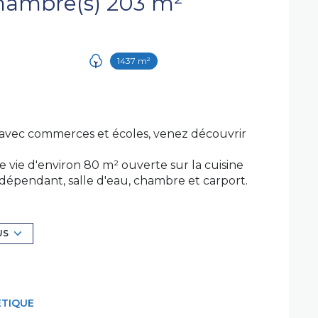
Maison 5 pièce(s) 3 chambre(s) 203 m²
1437 m²
ge avec commerces et écoles, venez découvrir
 vie d'environ 80 m² ouverte sur la cuisine
dépendant, salle d'eau, chambre et carport.
ant servir de chambre.
ée insert, fosse septique.
US
moi. Orlane GEFFRAY, Tél. : 06.82.39.44.06.
des Agents Commerciaux (RSAC) du Tribunal
os biens sur notre site internet :
ÉTIQUE
exposé sont disponibles sur le site
Géorisques