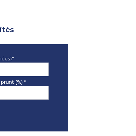
17 m²
m²
ités
nées)*
prunt (%) *