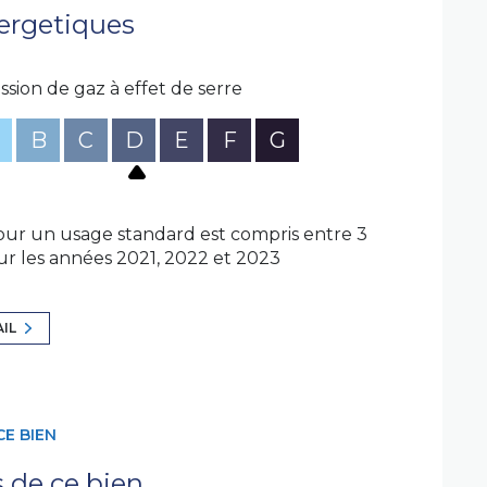
ergetiques
ssion de gaz à effet de serre
B
C
D
E
F
G
ur un usage standard est compris entre 3
sur les années 2021, 2022 et 2023
AIL
CE BIEN
s de ce bien