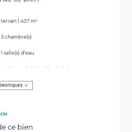
terrain 1 437 m²
3 chambre(s)
1 salle(s) d'eau
cuisine américaine (équipée)
Chauffage individuel : cheminée (bois)
ÉRISTIQUES
2 niveau(x)
ION
arboré
e ce bien