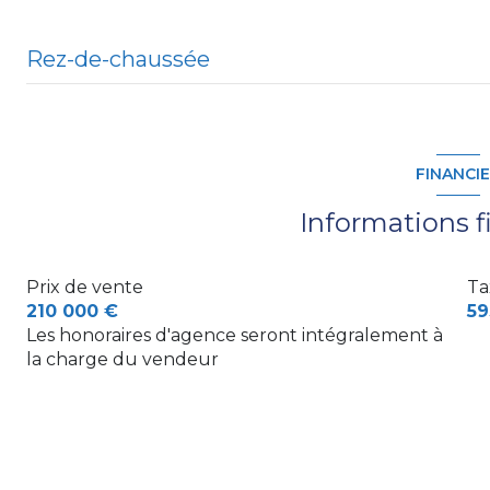
Rez-de-chaussée
entrée
salon/sejour
FINANCI
salle d'eau
Informations f
WC
Prix de vente
Ta
cuisine
210 000 €
59
couloir
Les honoraires d'agence seront intégralement à
la charge du vendeur
salle de bain
WC
chambre