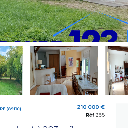
210 000 €
E (89110)
Réf
288