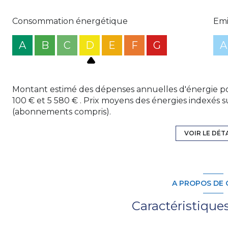
Un appartement et son garage libres permettant d'opt
Garages privatifs inclus
Consommation énergétique
Emi
Pas de copropriété
Gestion simple
A
B
C
D
E
F
G
A
Votre nouvelle histoire commence ici.
Contactez-
d’informations. Mme Audrey CAUSIN, Tél : 06.30.08.
Registre des Agents Commerciaux (RSAC) du Tribu
398 634 ou audrey.groupe123immo@gmail.com.
Montant estimé des dépenses annuelles d'énergie po
100 € et 5 580 € . Prix moyens des énergies indexés 
Les informations sur les risques auxquels ce bien est 
(abonnements compris).
VOIR LE DÉT
A PROPOS DE 
Caractéristique