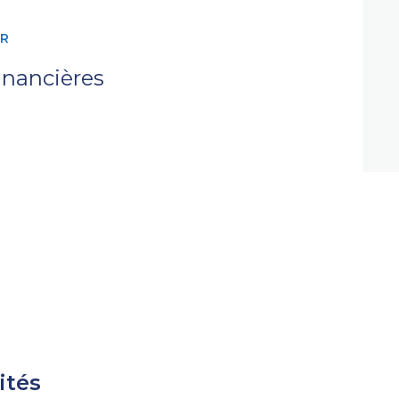
14.60 m²
ER
10.83 m²
inancières
1.38 m²
4.95 m²
9.50 m²
12.73 m²
8.25 m²
5.24 m²
9.33 m²
24.32 m²
9.53 m²
ités