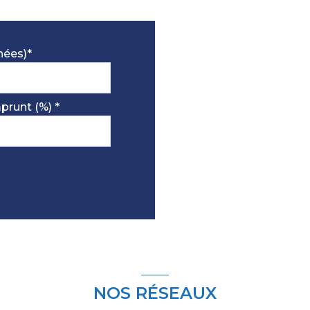
12.08 m²
11.21 m²
nées)*
5.91 m²
1.71 m²
prunt (%) *
7.31 m²
27.25 m²
15.03 m²
10.24 m²
8.91 m²
NOS RÉSEAUX