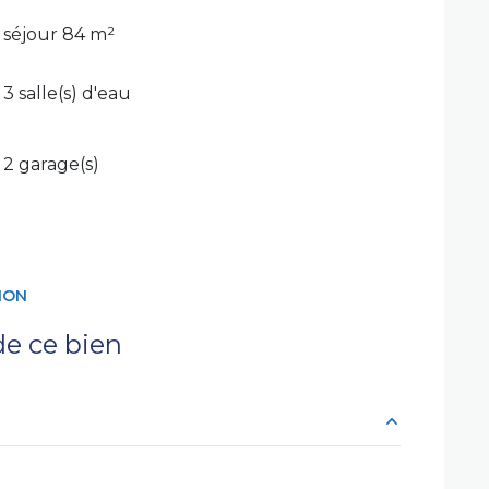
séjour 84 m²
3 salle(s) d'eau
2 garage(s)
ION
e ce bien
24.14 m²