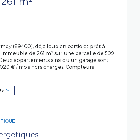
Immeuble 261 m²
moy (89400), déjà loué en partie et prêt à
t immeuble de 261 m² sur une parcelle de 599
 Deux appartements ainsi qu'un garage sont
 020 € / mois hors charges. Compteurs
ements assurent une gestion simple et
our avec cuisine ouverte, deux chambres, salle
re et accès à la cour commune.
Appartement
US
trée avec buanderie, à l’étage une grande
 deux chambres et salle d’eau. Un garage
ée, buanderie et WC avec lave-mains, cuisine
ambres et salle d’eau avec WC. Cour commune
ÉTIQUE
ergetiques