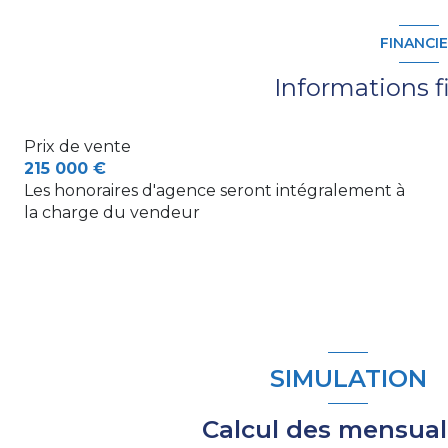
cuisine
FINANCI
entrée
Informations f
WC
Prix de vente
salle d'eau
215 000 €
chambre
Les honoraires d'agence seront intégralement à
la charge du vendeur
chambre
entrée
buanderie
cuisine
SIMULATION
salon/sejour
salon/sejour
Calcul des mensual