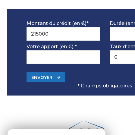
chambre
chambre
Montant du crédit (en €)*
Durée (an
salle d'eau
WC
Votre apport (en €) *
Taux d'em
cuisine
salon/sejour
chambre
ENVOYER
chambre
* Champs obligatoires
salle d'eau