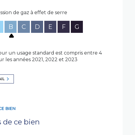
imiser la rentabilité
ssion de gaz à effet de serre
B
C
D
E
F
G
moi pour organiser une visite ou obtenir plus
38.15.Agent Commercial immatriculé au
nal de Commerce de SENS sous le numéro 879
ur un usage standard est compris entre 4
sur les années 2021, 2022 et 2023
exposé sont disponibles sur le site
Géorisques
AIL
CE BIEN
s de ce bien