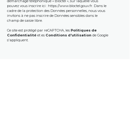
démarchage téléphonique « Bloctel », sur laquelle vous
pouvez vous inscrire ici :
https://www.bloctel.gouv.fr
. Dans le
cadre de la protection des Données personnelles, nous vous
invitons à ne pas inscrire de Données sensibles dans le
champ de saisie libre.
Ce site est protégé par reCAPTCHA, les
Politiques de
Confidentialité
et es
Conditions d'utilisation
de Google
s'appliquent.