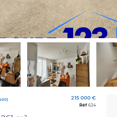
215 000 €
400)
Réf
634