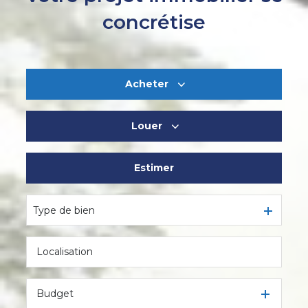
concrétise
Acheter
Louer
De l'ancien
Estimer
à l'année
De l'immo pro
Type de bien
Budget