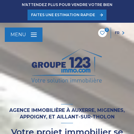
N'ATTENDEZ PLUS POUR VENDRE VOTRE BIEN
FAITES UNE ESTIMATION RAPIDE
0
FR
MENU
AGENCE IMMOBILIÈRE À AUXERRE, MIGENNES,
APPOIGNY, ET AILLANT-SUR-THOLON
Votre projet immobilier se