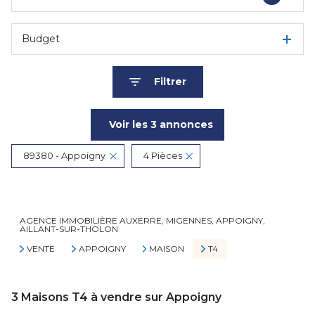
Budget
Filtrer
Voir les
3
annonces
89380 - Appoigny
4 Pièces
Réinitialiser
AGENCE IMMOBILIÈRE AUXERRE, MIGENNES, APPOIGNY,
AILLANT-SUR-THOLON
VENTE
APPOIGNY
MAISON
T4
3
Maisons T4 à vendre sur Appoigny