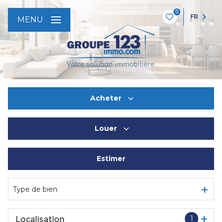
0
FR
MENU
Acheter
Louer
De l'ancien
Estimer
à l'année
De l'immo pro
Type de bien
1
Localisation