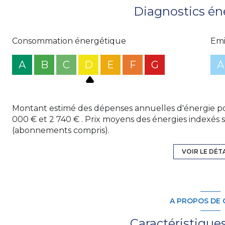
Diagnostics én
Consommation énergétique
Emi
A
B
C
D
E
F
G
A
Montant estimé des dépenses annuelles d'énergie po
000 € et 2 740 € . Prix moyens des énergies indexés 
(abonnements compris).
VOIR LE DÉT
A PROPOS DE 
Caractéristique