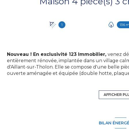
1
136 
Nouveau ! En exclusivité 123 Immobilier,
v
enez dé
entièrement rénovée, implantée dans un village cal
d'Aillant-sur-Tholon. Elle se compose d'une belle piè
ouverte aménagée et équipée (double hotte, plaque i
intégrée), ainsi qu'un wc / buanderie, 3 belles chamb
grange, grenier, cave et cour. Une visite s'impose!
N'hésitez pas à me contacter pour tous renseignem
AFFICHER PL
Tél. : 06.13.92.28.09 Agent Commercial immatriculé 
(RSAC) du Tribunal de Commerce de SENS, sous le n
sur notre site internet :
www.groupe123immo.com
Le
BILAN ÉNERG