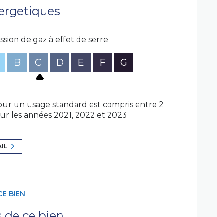
ergetiques
ssion de gaz à effet de serre
B
C
D
E
F
G
ur un usage standard est compris entre 2
sur les années 2021, 2022 et 2023
AIL
CE BIEN
s de ce bien