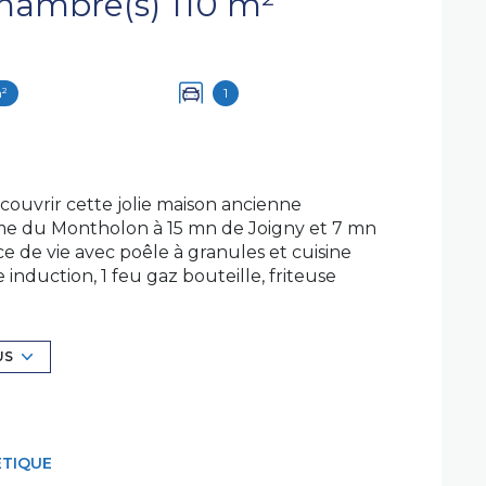
Maison 4 pièce(s) 3 chambre(s) 110 m²
m²
1
couvrir cette jolie maison ancienne
me du Montholon à 15 mn de Joigny et 7 mn
ce de vie avec poêle à granules et cuisine
nduction, 1 feu gaz bouteille, friteuse
res avec parquet, une salle d'eau avec wc,
ents complémentaires. Mme Cynthia Mauris,
US
au Registre Spécial des Agents Commerciaux
uméro 879 398 196. Retrouvez tous nos biens
s honoraires sont à la charge du vendeur.
ÉTIQUE