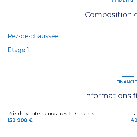
COMPOSIT
Composition d
Rez-de-chaussée
Etage 1
salon/sejour
WC
chambre
chambre
FINANCI
chambre
Informations f
salle d'eau
Prix de vente honoraires TTC inclus
Ta
159 900 €
4