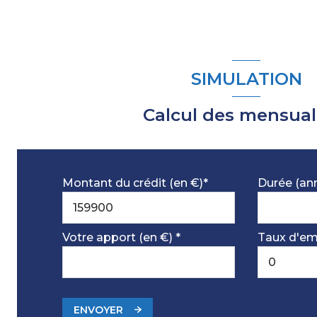
SIMULATION
Calcul des mensual
Montant du crédit (en €)*
Durée (an
Votre apport (en €) *
Taux d'em
ENVOYER