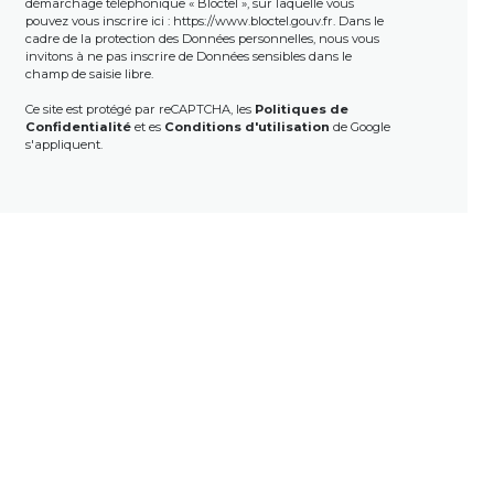
démarchage téléphonique « Bloctel », sur laquelle vous
pouvez vous inscrire ici :
https://www.bloctel.gouv.fr
. Dans le
cadre de la protection des Données personnelles, nous vous
invitons à ne pas inscrire de Données sensibles dans le
champ de saisie libre.
Ce site est protégé par reCAPTCHA, les
Politiques de
Confidentialité
et es
Conditions d'utilisation
de Google
s'appliquent.