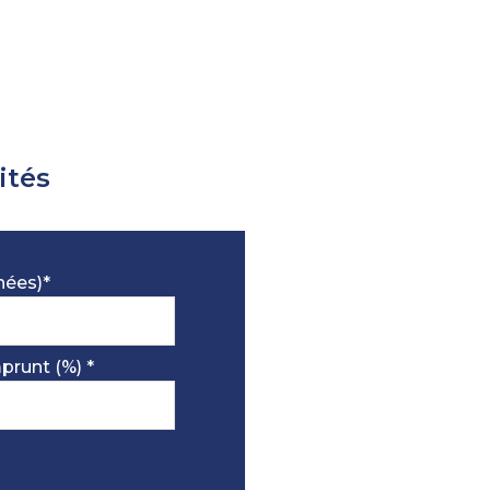
ités
nées)*
prunt (%) *