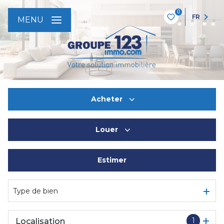
0
FR
MENU
Acheter
Louer
De l'ancien
Estimer
à l'année
De l'immo pro
Type de bien
1
Localisation